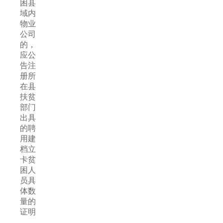
困县
域内
物业
公司
的，
应公
告注
册所
在县
扶贫
部门
出具
的聘
用建
档立
卡贫
困人
员具
体数
量的
证明