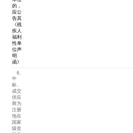
的，
应公
告其
《残
疾人
福利
性单
位声
明
函》
6.
中
标、
成交
供应
商为
注册
地在
国家
级贫