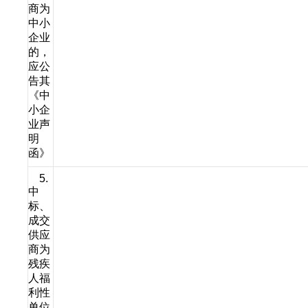
商为
中小
企业
的，
应公
告其
《中
小企
业声
明
函》
5.
中
标、
成交
供应
商为
残疾
人福
利性
单位