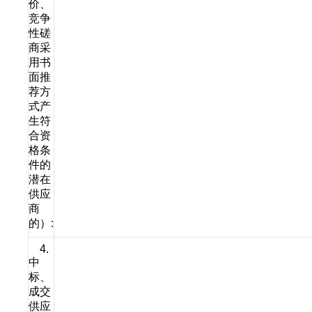
价、
竞争
性磋
商采
用书
面推
荐方
式产
生符
合资
格条
件的
潜在
供应
商
的）:
4.
中
标、
成交
供应