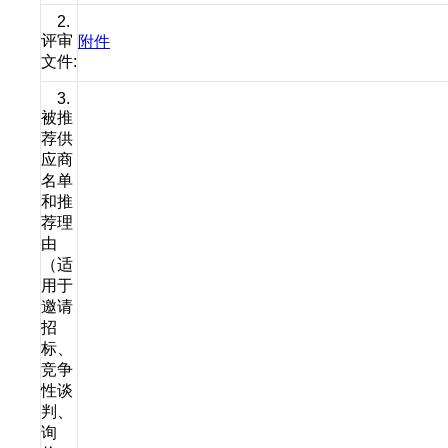
2.
评审
附件
文件:
3.
被推
荐供
应商
名单
和推
荐理
由
（适
用于
邀请
招
标、
竞争
性谈
判、
询