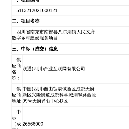
5113212021000121
二、项目名称
四川省南充市南部县八尔湖镇人民政府
数字乡村建设服务项目
三、中标（成交）信息
供
应商
联通(四川)产业互联网有限公司
名
称：
供
中国(四川)自由贸易试验区成都天府
应商
新区兴隆街道成都科学城湖畔路西段
地址
99号天府菁蓉中心D区
中
标
（成
26566000